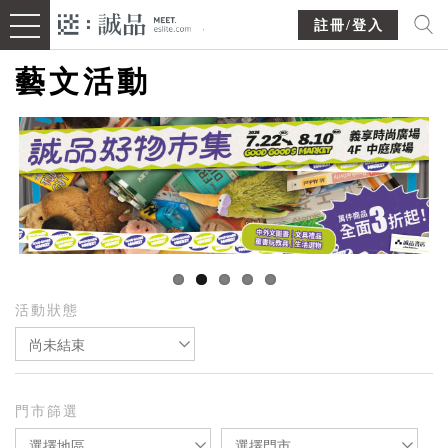
註冊/登入
藝文活動
活動狀態
尚未結束
門市篩選
選擇地區
選擇門市