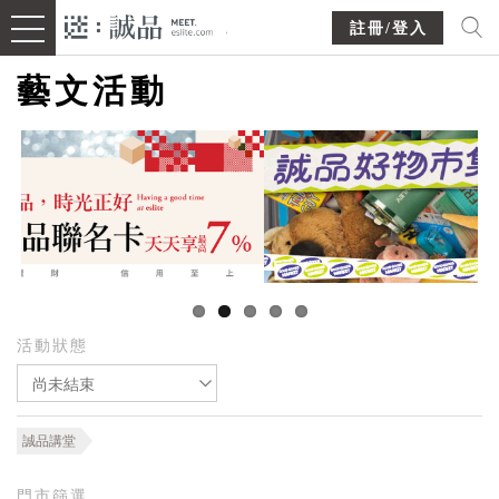
註冊/登入
藝文活動
活動狀態
尚未結束
誠品講堂
門市篩選