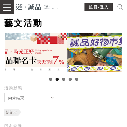
註冊/登入
藝文活動
活動狀態
尚未結束
影音3C
門市篩選