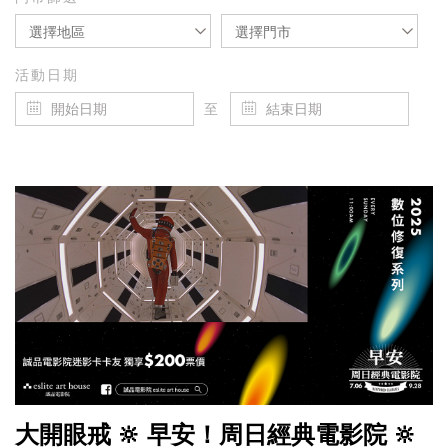
選擇地區
選擇門市
活動日期
至
大開眼戒 🔆 早安！周日經典電影院 🔆