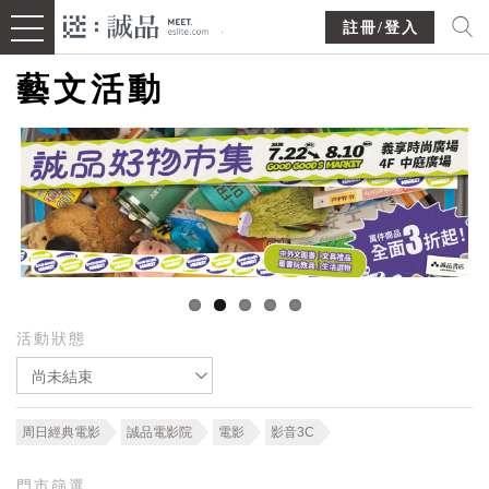
註冊/登入
藝文活動
活動狀態
尚未結束
周日經典電影
誠品電影院
電影
影音3C
門市篩選