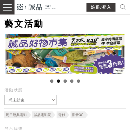
註冊/登入
藝文活動
活動狀態
尚未結束
周日經典電影
誠品電影院
電影
影音3C
門市篩選