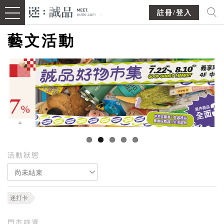
註冊/登入
藝文活動
活動狀態
尚未結束
迷打卡
門市篩選