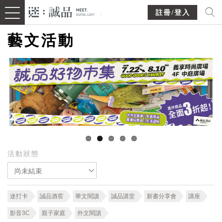
註冊/登入
藝文活動
活動狀態
尚未結束
迷打卡
誠品酒窖
華文閱讀
誠品講堂
新書分享會
講座
影音3C
親子家庭
外文閱讀