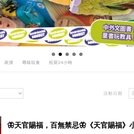
表演
尋味玩食
松菸24小時
活動日期
🦋天官賜福，百無禁忌🦋《天官賜福》小說