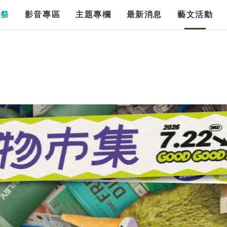
漫祭
影音專區
主題專欄
最新消息
藝文活動