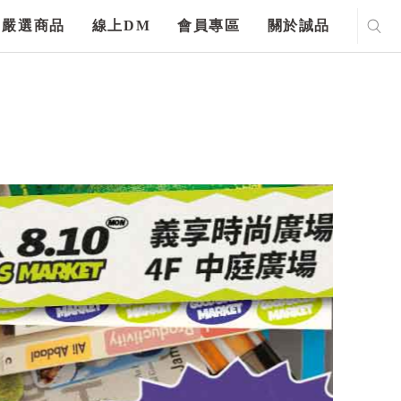
嚴選商品
線上DM
會員專區
關於誠品