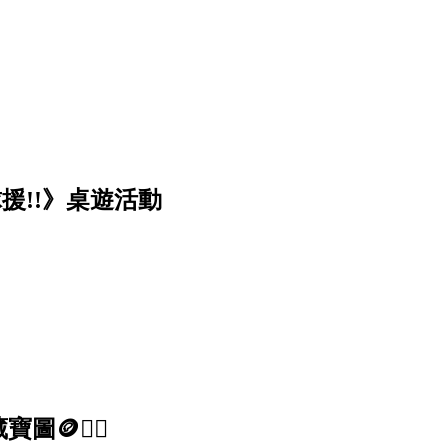
排球援!!》桌遊活動
🏴‍☠️