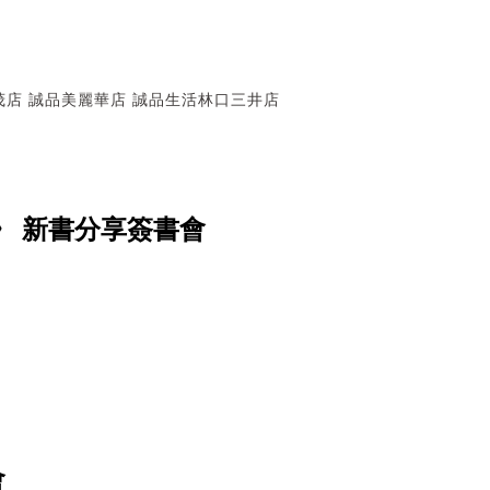
茂店
誠品美麗華店
誠品生活林口三井店
》 新書分享簽書會
會