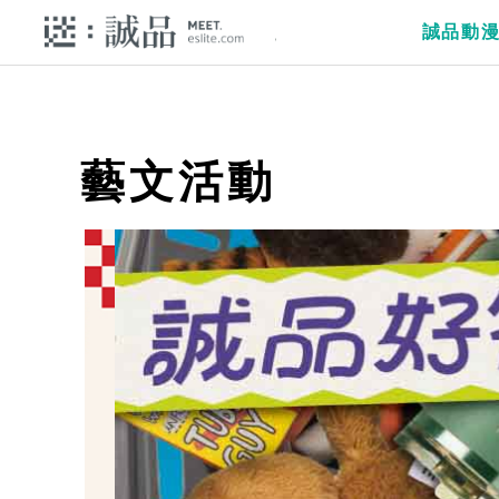
誠品動
藝文活動