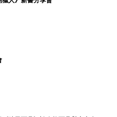
物獵人》新書分享會
會