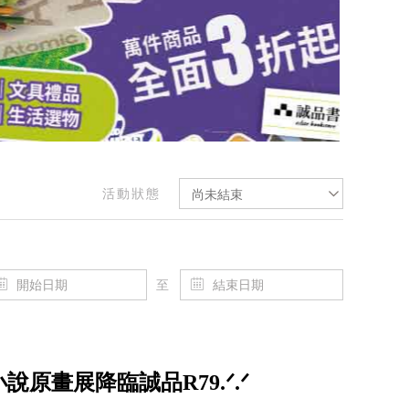
活動狀態
尚未結束
至
原畫展降臨誠品R79.ᐟ.ᐟ