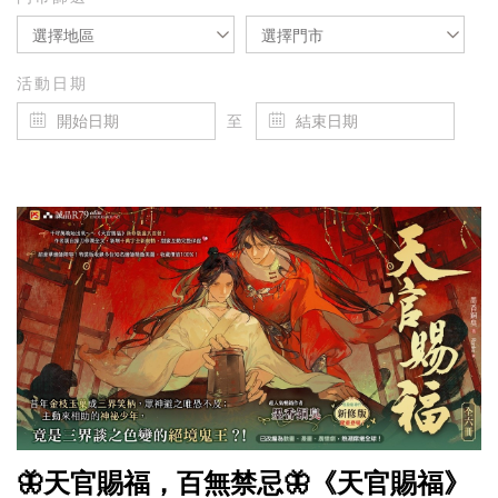
選擇地區
選擇門市
活動日期
至
🦋天官賜福，百無禁忌🦋《天官賜福》