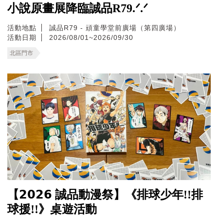
小說原畫展降臨誠品R79.ᐟ.ᐟ
活動地點
誠品R79 - 頑童學堂前廣場（第四廣場）
活動日期
2026/08/01~2026/09/30
北區門市
【𝟮𝟬𝟮𝟲 誠品動漫祭】《排球少年!!排
球援!!》桌遊活動