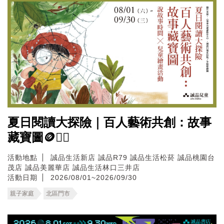
夏日閱讀大探險｜百人藝術共創：故事
藏寶圖🪙🏴‍☠️
活動地點
誠品生活新店
誠品R79
誠品生活松菸
誠品桃園台
茂店
誠品美麗華店
誠品生活林口三井店
活動日期
2026/08/01~2026/09/30
親子家庭
北區門市