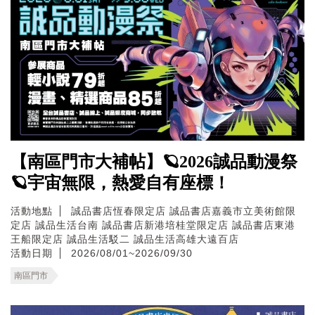
【南區門市大補帖】🪐2026誠品動漫祭
🪐宇宙無限，熱愛自有座標！
活動地點
誠品書店恆春限定店
誠品書店嘉義市立美術館限
定店
誠品生活台南
誠品書店新港培桂堂限定店
誠品書店東港
王船限定店
誠品生活駁二
誠品生活高雄大遠百店
活動日期
2026/08/01~2026/09/30
南區門市