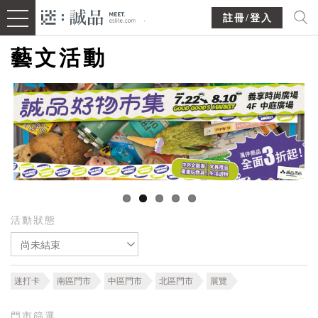
註冊/登入
藝文活動
活動狀態
尚未結束
迷打卡
南區門市
中區門市
北區門市
展覽
門市篩選