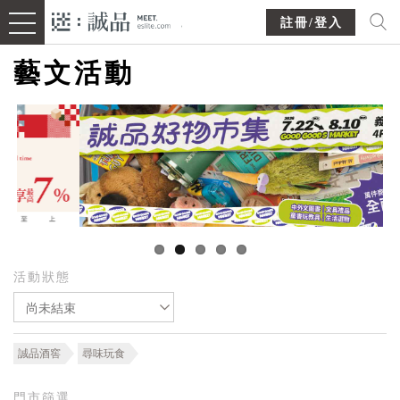
註冊/登入
藝文活動
活動狀態
尚未結束
誠品酒窖
尋味玩食
門市篩選