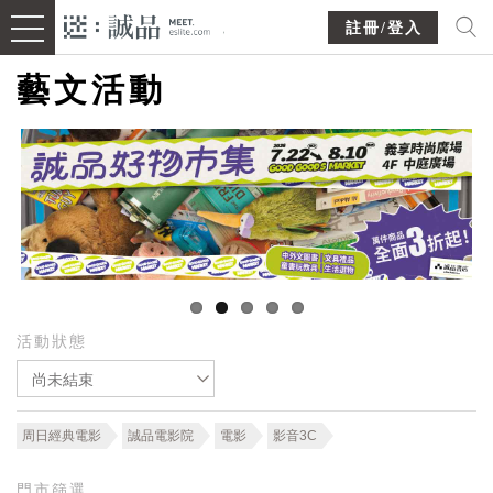
註冊/登入
藝文活動
活動狀態
尚未結束
周日經典電影
誠品電影院
電影
影音3C
門市篩選