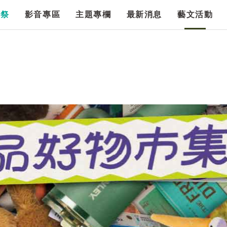
漫祭
影音專區
主題專欄
最新消息
藝文活動