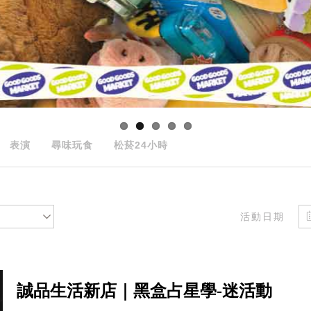
表演
尋味玩食
松菸24小時
活動日期
誠品生活新店｜黑盒占星學-迷活動