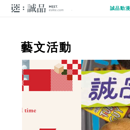
誠品動
藝文活動