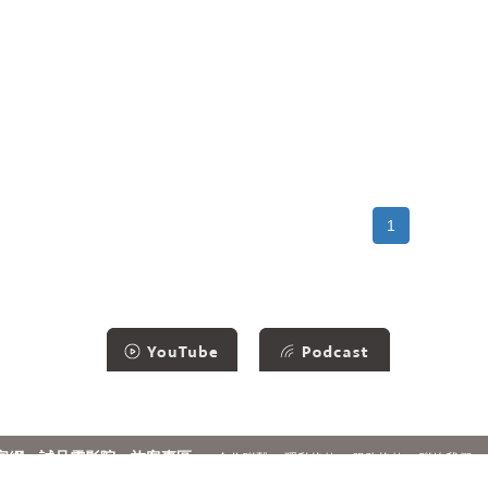
1
官網
誠品電影院
旅客專區
合作聯繫
隱私條款
服務條款
聯絡我們
2026 © THE ESLITE SPECTRUM CORPORATION. ALL RIGHTS RESERVED