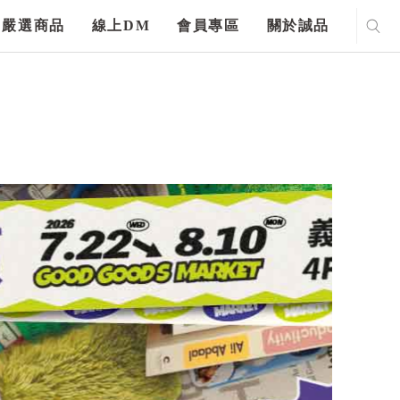
嚴選商品
線上DM
會員專區
關於誠品