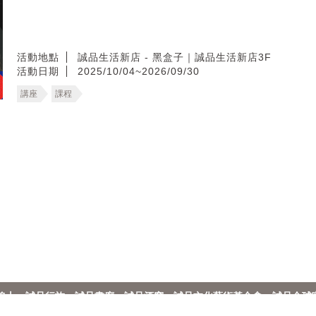
活動地點
誠品生活新店 - 黑盒子｜誠品生活新店3F
活動日期
2025/10/04~2026/09/30
講座
課程
線上
誠品行旅
誠品畫廊
誠品酒窖
誠品文化藝術基金會
誠品全球