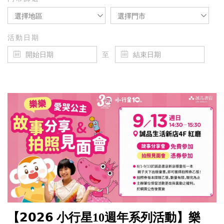
選擇地區
選擇門市
活動日期
至
【𝟮𝟬𝟮𝟲 小行星10週年系列活動】樂