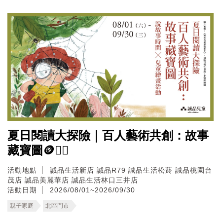
夏日閱讀大探險｜百人藝術共創：故事
藏寶圖🪙🏴‍☠️
活動地點
誠品生活新店
誠品R79
誠品生活松菸
誠品桃園台
茂店
誠品美麗華店
誠品生活林口三井店
活動日期
2026/08/01~2026/09/30
親子家庭
北區門市