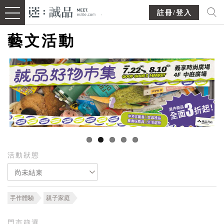
註冊/登入
藝文活動
活動狀態
尚未結束
手作體驗
親子家庭
門市篩選