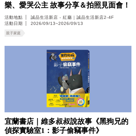
樂、愛哭公主 故事分享＆拍照見面會！
活動地點
誠品生活新店 - 紅廳｜誠品生活新店2-4F
活動日期
2026/09/13~2026/09/13
親子家庭
宜蘭書店｜維多叔叔說故事《黑狗兄的
偵探實驗室1：影子偷竊事件》