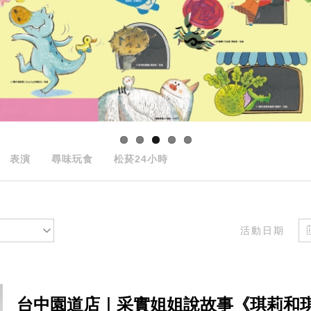
表演
尋味玩食
松菸24小時
活動日期
台中園道店｜采實姐姐說故事《琪莉和