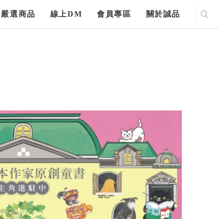
嚴選商品
線上DM
會員專區
關於誠品