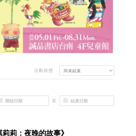
活動狀態
尚未結束
至
琪莉莉：夜晚的故事》