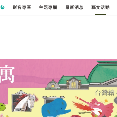
漫祭
影音專區
主題專欄
最新消息
藝文活動