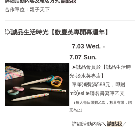
詳細活動內容及報名方式
請點我
合作單位：親子天下
💥
誠品生活時光【歡慶英專開幕週年】
7.03 Wed. -
7.07 Sun.
➤誠品會員於【誠品生活時
光-淡水英專店】
單筆消費滿588元，即贈
mt╳eslite聯名書寫筆乙支
（每人每日限贈乙次，數量有限，贈
完為止）
詳細活動內容
＼
請點我
／