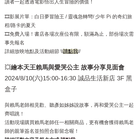
讀者一起透過電影悟出人生冒險的價值！
🎞️影展片單：白日夢冒險王 / 靈魂急轉彎/ 少年 Pi 的奇幻旅
程/路卡的夏天
🎞️免費入場！書店各場次座位有限，額滿為止，部份場次需
事先報名
詳細放映地點及活動細節 \\
請點我
//
💥
繪本天王賴馬與愛哭公主 故事分享見面會
2024/8/10(六)15:00-16:30 誠品生活新店 3F 黑
盒子
與賴馬老師相見歡、聽彥如姊姊說故事，再和愛哭公主一起
齊唱跳！
活動現場購買賴馬老師任一相關商品，更有機會獲得賴馬老
師的親筆簽名並拍照合影留念喔！