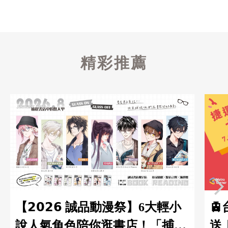
精彩推薦
【𝟮𝟬𝟮𝟲 誠品動漫祭】6大輕小

說人氣角色陪你逛書店！「捕捉
送