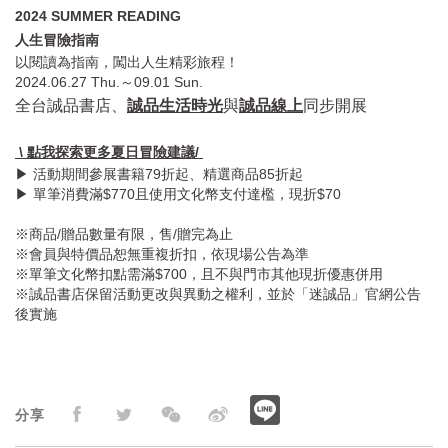
2024 SUMMER READING
人生冒險指南
以閱讀為指南，闖出人生精彩旅程！
2024.06.27 Thu.～09.01 Sun.
全台誠品書店、
誠品生活時光
與
誠品線上
同步開展
\ 點我探索更多夏日
冒險建議/
▶ 活動期間參展書籍79折起、精選商品85折起
▶ 單筆消費滿$770且使用文化幣支付達檻，現折$70
※商品/贈品數量有限，售/贈完為止
※會員與特價品恕無重複折扣，依現場公告為準
※單筆文化幣扣點需滿$700，且不與門市其他現折優惠併用
※誠品書店保留活動更改與異動之權利，並於「迷誠品」官網公告
後實施
分享