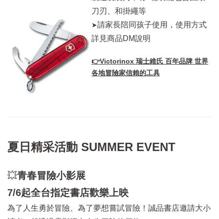
刀刃、和掛繩等
請家長陪同孩子使用，使用方式
➤
詳見商品DM說明
👉Victorinox 瑞士維氏 百年品牌 世界
各地冒險家信賴的工具
夏日精采活動 SUMMER EVENT
💥
青春冒險小影展
7/6起全台指定書店歡樂上映
為了人生勇於冒險、為了夢想嘗試冒險！誠品書店邀請大小