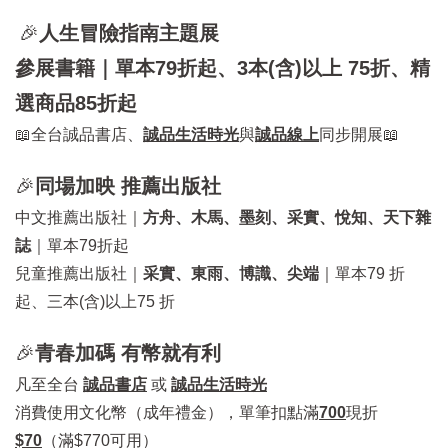
🎉
人生冒險指南主題展
參展書籍｜單本79折起、3本(含)以上 75折、精
選商品85折起
📖全台誠品書店、
誠品生活時光
與
誠品線上
同步開展📖
🎉
同場加映 推薦出版社
中文推薦出版社｜
方舟、木馬、墨刻、采實、悅知、天下雜
誌
｜單本79折起
兒童推薦出版社｜
采實、東雨、博識、尖端
｜單本79 折
起、三本(含)以上75 折
🎉
青春加碼 有幣就有利
凡至全台
誠品書店
或
誠品生活時光
消費使用文化幣（成年禮金），單筆扣點滿
700
現折
$70
（滿$770可用）