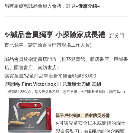
另有超優惠誠品會員入會禮，詳見▸
優惠介紹
◂
✨誠品會員獨享 小探險家成長禮
(部分門
市已兌畢，請詳洽書店門市現場工作人員)
誠品會員於指定書店門市（松菸兒童館、新店書店、巨城書
店、園道書店、南紡書店）
購買童書/兒童商品單筆折扣後金額滿$3,000
即贈
My First Victorinox H 兒童瑞士刀組 乙組
（價值$1,280/組，每人限兌換乙組，恕不累贈，各門市數量有限，贈完為止）
親子戶外探險、居家防災必備
可讓兒童安全鋸木或開罐的瑞士
➤
製造袋裝刀，有9種功能包含圓頭