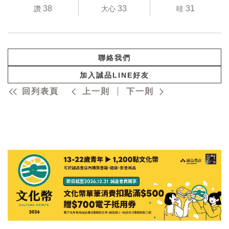
38
33
31
讚
大心
哇
聯絡我們
加入誠品LINE好友
回列表頁
上一則
下一則