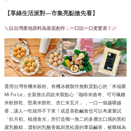
【享綠生活派對—市集亮點搶先看】
＼以台灣產地原料為基底創作，一口比一口更驚喜！／
選用台灣有機米穀粉、有機冰糖製作無麩質點心的「米福樂
Mi Fu Le」全新推出四款米製點心「咖啡米曲奇、可可楓糖
米軟餅乾、堅果米餅乾、杏仁米瓦片」，一口一個越嚼越
香，讓人一吃就停不下來！或是喜歡鹹食也可以考慮嘗試
「杦月初。植感食光」所打造獨一無二的多層次口感的黑松
露乳酪糕，濃郁的乳酪香氣與黑松露的蕈菇鹹香，被暱稱為