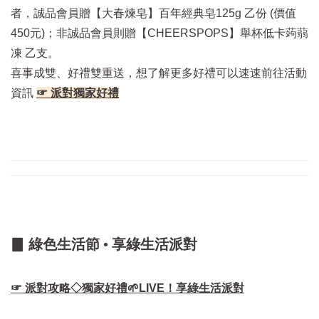
者，誠品會員贈【大春煉皂】百年經典皂125g 乙份 (價值
450元)；非誠品會員則贈【CHEERSPOPS】舉杯低卡蒟蒻
凍 乙支。
喜事成雙、好禮雙重送，想了解更多好禮可以速速前往活動
資訊
☞ 派對獨家好禮
▊ 綠色生活節 • 享綠生活派對
☞ 派對攻略◇獨家好禮🌱LIVE！享綠生活派對