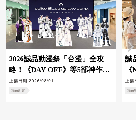
2026誠品動漫祭「台漫」全攻
誠
略！《DAY OFF》等5部神作推
《
出限定主題門市與限量周邊
Z
上架日期
2026/08/01
上架
誠品新聞
誠品