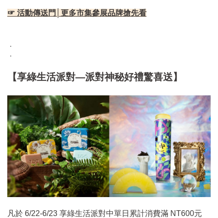
☞ 活動傳送門│更多市集參展品牌搶先看
．
．
【享綠生活派對—派對神秘好禮驚喜送】
凡於 6/22-6/23 享綠生活派對中單日累計消費滿 NT600元