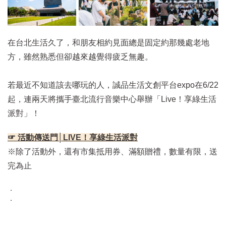
在台北生活久了，和朋友相約見面總是固定約那幾處老地
方，雖然熟悉但卻越來越覺得疲乏無趣。
若最近不知道該去哪玩的人，誠品生活文創平台expo在6/22
起，連兩天將攜手臺北流行音樂中心舉辦「Live！享綠生活
派對」！
☞ 活動傳送門│LIVE！享綠生活派對
※除了活動外，還有市集抵用券、滿額贈禮，數量有限，送
完為止
．
．