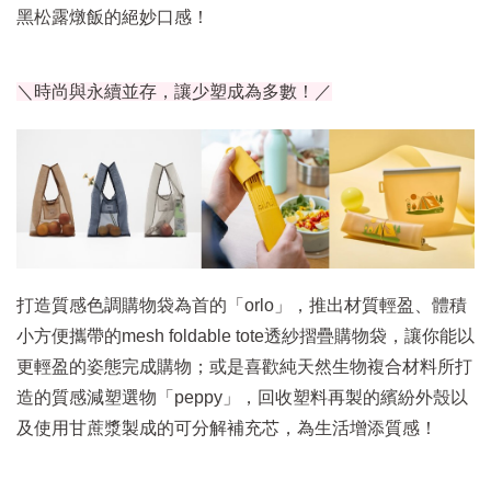
黑松露燉飯的絕妙口感！
＼時尚與永續並存，讓少塑成為多數！／
打造質感色調購物袋為首的「orlo」，推出材質輕盈、體積
小方便攜帶的mesh foldable tote透紗摺疊購物袋，讓你能以
更輕盈的姿態完成購物；或是喜歡純天然生物複合材料所打
造的質感減塑選物「peppy」，回收塑料再製的繽紛外殼以
及使用甘蔗漿製成的可分解補充芯，為生活增添質感！