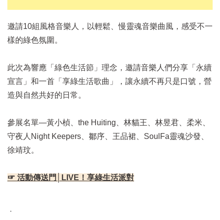
邀請10組風格音樂人，以輕鬆、慢靈魂音樂曲風，感受不一
樣的綠色氛圍。
此次為響應「綠色生活節」理念，邀請音樂人們分享「永續
宣言」和一首「享綠生活歌曲」，讓永續不再只是口號，營
造與自然共好的日常。
參展名單—黃小楨、the Huiting、林貓王、林昱君、柔米、
守夜人Night Keepers、鄒序、王品裙、SoulFa靈魂沙發、
徐靖玟。
☞ 活動傳送門│LIVE！享綠生活派對
．
．