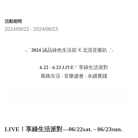
活動期間
2024/06/22 - 2024/06/23
˗ˏˋ 𝟐𝟎𝟐𝟒 誠品綠色生活節 X 北流音樂趴 ˎˊ˗
𝟔.𝟐𝟐 - 𝟔.𝟐𝟑 𝑳𝑰𝑽𝑬.ᐟ 享綠生活派對
風格生活 ‧ 音樂盛會 ‧ 永續實踐
LIVE！享綠生活派對—06/22sat. - 06/23sun.