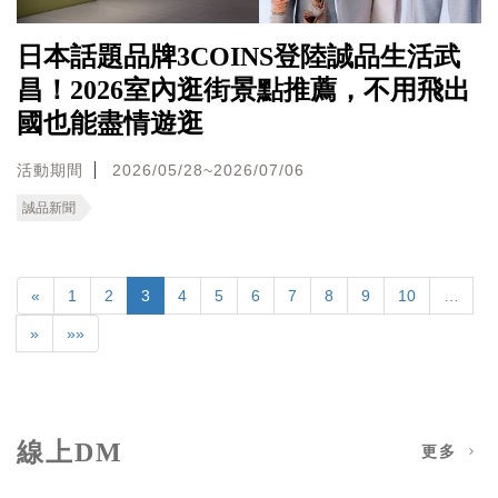
日本話題品牌3COINS登陸誠品生活武
昌！2026室內逛街景點推薦，不用飛出
國也能盡情遊逛
活動期間
2026/05/28~2026/07/06
誠品新聞
«
1
2
3
4
5
6
7
8
9
10
…
»
»»
線上DM
更多