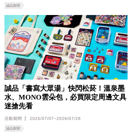
誠品新聞
誠品「書寫大眾湯」快閃松菸！溫泉墨
水、MONO雲朵包，必買限定周邊文具
迷搶先看
活動期間
2026/07/07~2026/07/28
誠品新聞