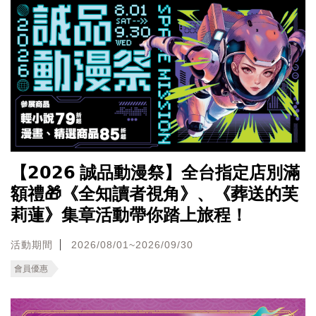
【𝟮𝟬𝟮𝟲 誠品動漫祭】全台指定店別滿
額禮🎁《全知讀者視角》、《葬送的芙
莉蓮》集章活動帶你踏上旅程！
活動期間
2026/08/01~2026/09/30
會員優惠