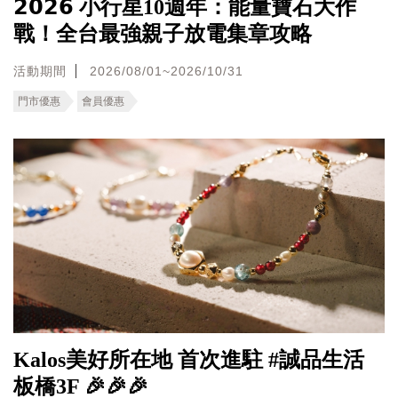
𝟮𝟬𝟮𝟲 小行星10週年：能量寶石大作
戰！全台最強親子放電集章攻略
活動期間
2026/08/01~2026/10/31
門市優惠
會員優惠
Kalos美好所在地 首次進駐 #誠品生活
板橋3F 🎉🎉🎉