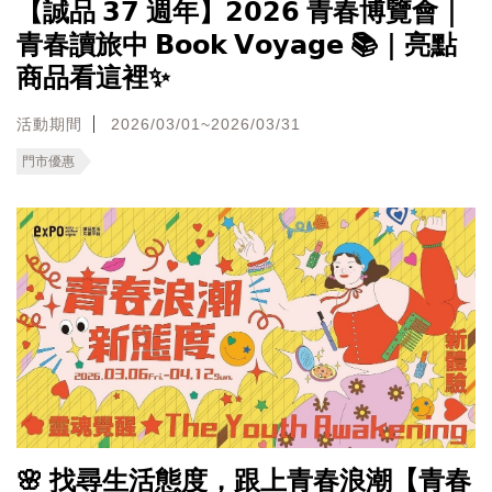
【誠品 𝟯𝟳 週年】𝟮𝟬𝟮𝟲 青春博覽會｜
青春讀旅中 𝗕𝗼𝗼𝗸 𝗩𝗼𝘆𝗮𝗴𝗲 📚｜亮點
商品看這裡✨
活動期間
2026/03/01~2026/03/31
門市優惠
🌸 找尋生活態度，跟上青春浪潮【青春