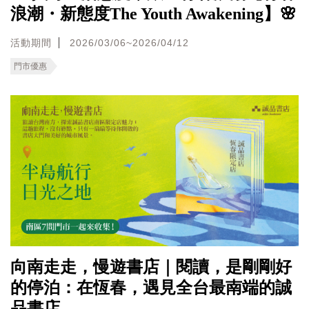
浪潮・新態度The Youth Awakening】🌸
活動期間
2026/03/06~2026/04/12
門市優惠
向南走走，慢遊書店｜閱讀，是剛剛好
的停泊：在恆春，遇見全台最南端的誠
品書店