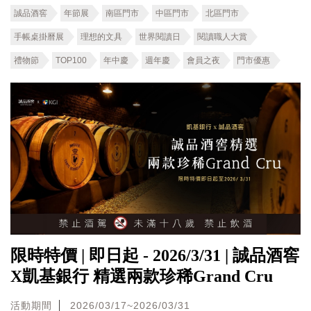
誠品酒窖
年節展
南區門市
中區門市
北區門市
手帳桌掛曆展
理想的文具
世界閱讀日
閱讀職人大賞
禮物節
TOP100
年中慶
週年慶
會員之夜
門市優惠
限時特價 | 即日起 - 2026/3/31 | 誠品酒窖
X凱基銀行 精選兩款珍稀Grand Cru
活動期間
2026/03/17~2026/03/31