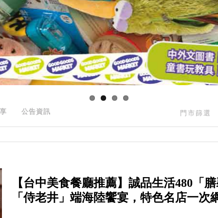
享
公告資訊
門市篩選
【台中美食餐廳推薦】誠品生活480「
「侍老井」端海陸饗宴，特色名店一次