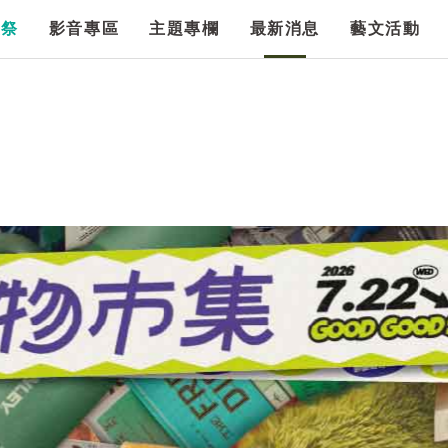
漫祭
影音專區
主題專欄
最新消息
藝文活動