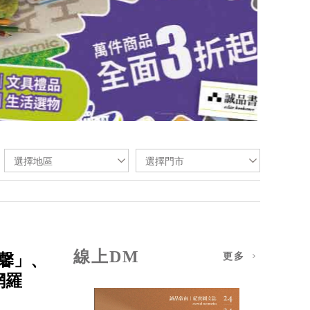
選擇地區
選擇門市
線上DM
膳馨」、
更多
網羅