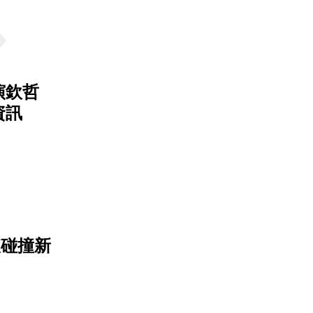
演欽哲
資訊
滾碰撞新