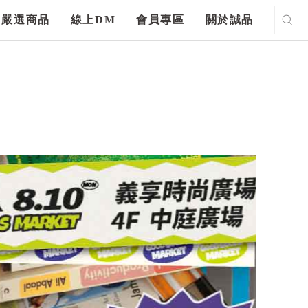
嚴選商品
線上DM
會員專區
關於誠品