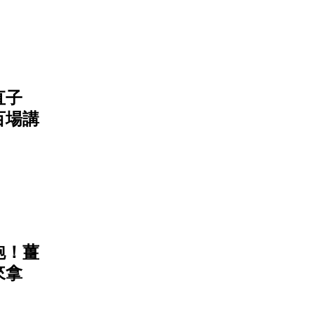
直子
百場講
跑！薑
來拿