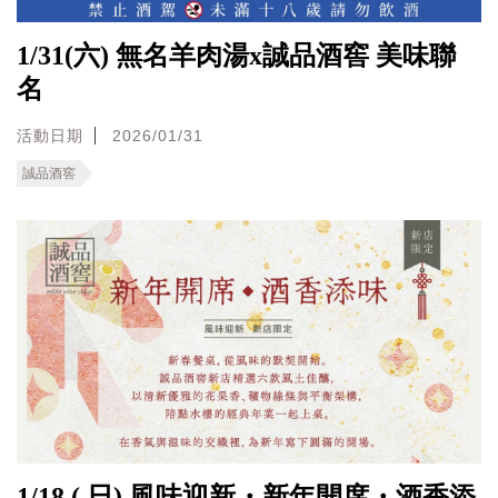
1/31(六) 無名羊肉湯x誠品酒窖 美味聯
名
活動日期
2026/01/31
誠品酒窖
1/18 ( 日) 風味迎新・新年開席・酒香添