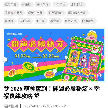
誠品酒窖
年節展
南區門市
中區門市
北區門市
手帳桌掛曆展
理想的文具
世界閱讀日
閱讀職人大賞
禮物節
TOP100
年中慶
週年慶
會員之夜
門市優惠
🎊 2026 萌神駕到！開運必勝秘笈 × 幸
福良緣攻略 🎊
活動期間
2026/01/09~2026/02/22