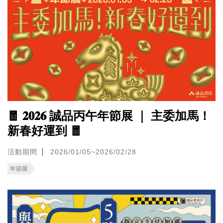
🧧 𝟐𝟎𝟐𝟔 誠品丙午年節展 ｜ 主委加馬！
新春好運到 🧧
活動期間
2026/01/05~2026/02/28
年節展