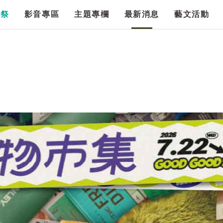
漫祭
影音專區
主題專欄
最新消息
藝文活動