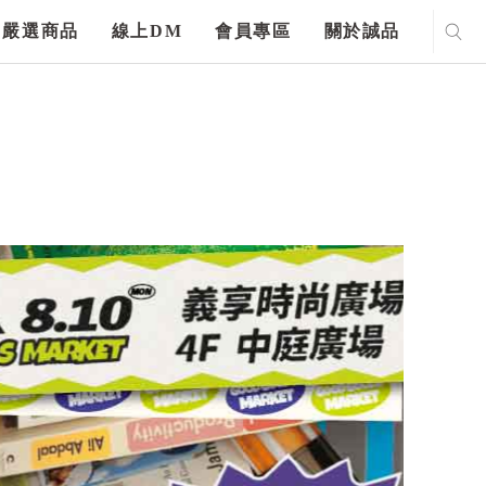
嚴選商品
線上DM
會員專區
關於誠品