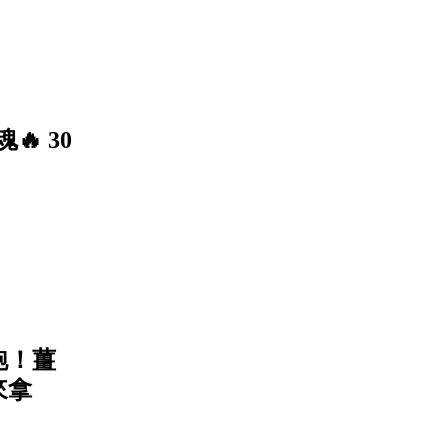
🔥 30
跑！薑
來拿