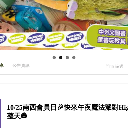
享
公告資訊
門市篩選
10/25南西會員日🎉快來午夜魔法派對Hi
整天🎃