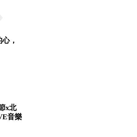
的心，
節x北
VE音樂