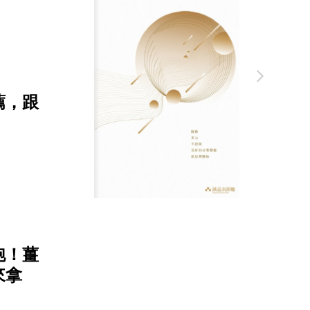
薦，跟
跑！薑
來拿