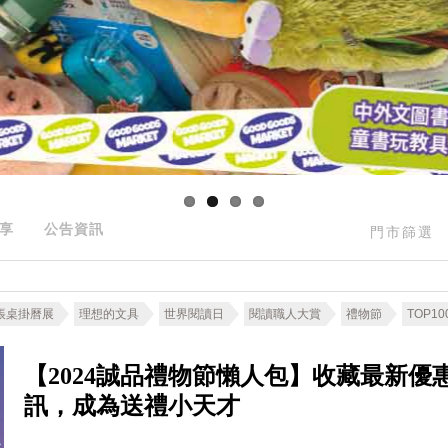
享
公告資訊
門市篩選
帳桌掛曆展
理想的文具
世界閱讀日
閱讀職人大賞
禮物節
TOP10
【2024誠品禮物節懶人包】收藏最新優
訊，成為送禮小天才