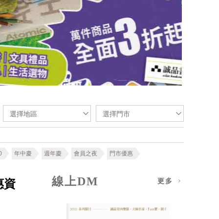
選擇地區
選擇門市
0
年中慶
週年慶
會員之夜
門市優惠
線上DM
惠資
更多