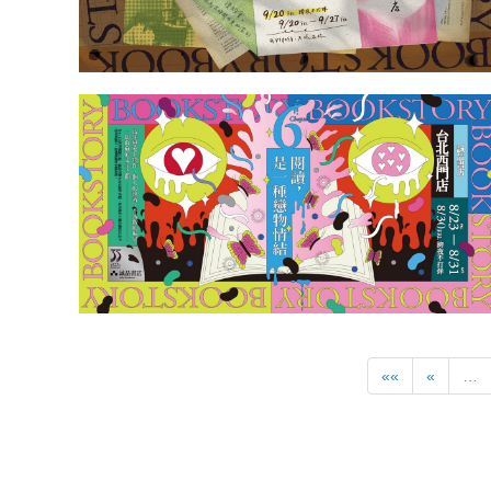
««
«
…