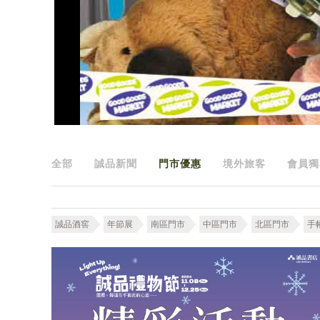
全部
誠品新聞
門市優惠
境外旅客
會員獨
誠品酒窖
年節展
南區門市
中區門市
北區門市
手