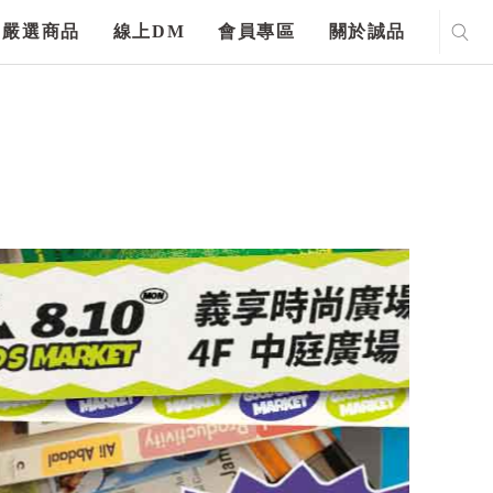
嚴選商品
線上DM
會員專區
關於誠品