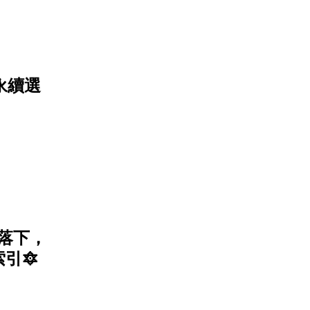
 讓永續選
筆落下，
引🔯