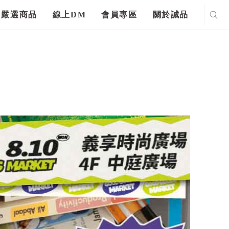
嚴選商品
線上DM
會員專區
關於誠品