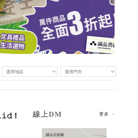
選擇地區
選擇門市
線上DM
𝚒𝚍！
更多