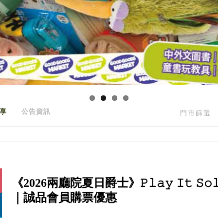
享
公告資訊
門市篩選
《2026兩廳院夏日爵士》𝙿𝚕𝚊𝚢 𝙸𝚝 𝚂𝚘𝚕
｜誠品會員購票優惠