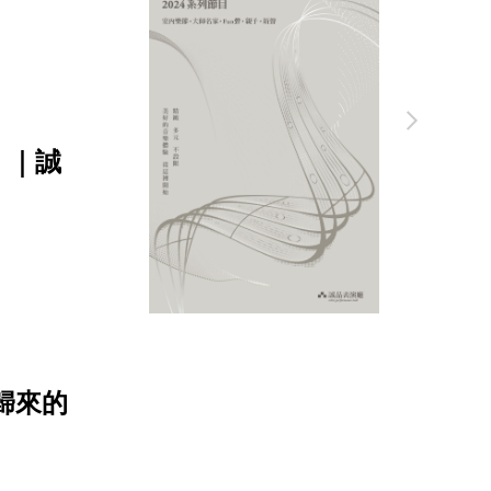
》｜誠
歸來的