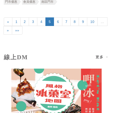
門市優惠
會員優惠
南區門市
«
1
2
3
4
5
6
7
8
9
10
…
»
»»
線上DM
更多