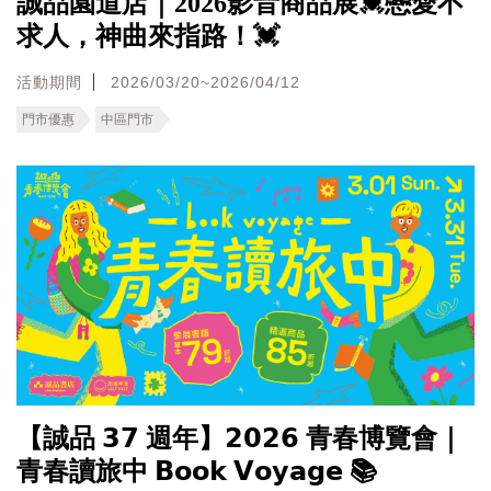
誠品園道店｜2026影音商品展💓戀愛不
求人，神曲來指路！💓
活動期間
2026/03/20~2026/04/12
門市優惠
中區門市
【誠品 𝟯𝟳 週年】𝟮𝟬𝟮𝟲 青春博覽會｜
青春讀旅中 𝗕𝗼𝗼𝗸 𝗩𝗼𝘆𝗮𝗴𝗲 📚