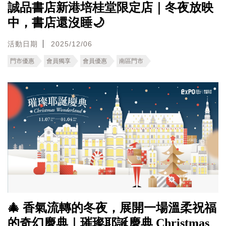
誠品書店新港培桂堂限定店｜冬夜放映
中，書店還沒睡🌙
活動日期
2025/12/06
門市優惠
會員獨享
會員優惠
南區門市
🎄 香氣流轉的冬夜，展開一場溫柔祝福
的奇幻慶典｜璀璨耶誕慶典 Christmas