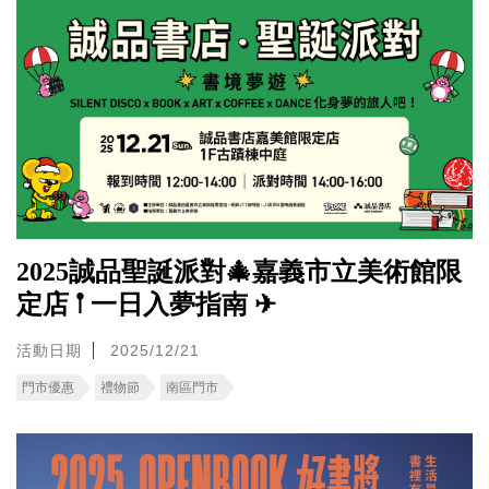
2025誠品聖誕派對🎄嘉義市立美術館限
定店 𖡡 一日入夢指南 ✈
活動日期
2025/12/21
門市優惠
禮物節
南區門市