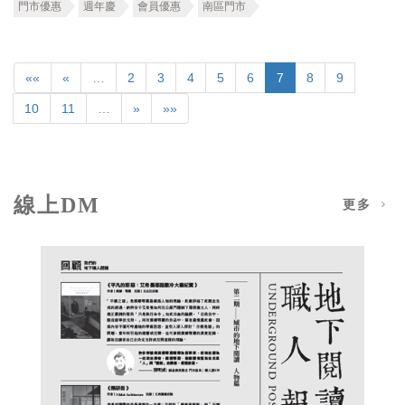
門市優惠
週年慶
會員優惠
南區門市
««
«
…
2
3
4
5
6
7
8
9
10
11
…
»
»»
線上DM
更多