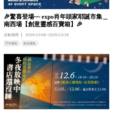
🎉驚喜登場~~ expo肖年頭家耶誕市集＿
南西場【創意靈感百寶箱】🎉
活動期間
2025/12/08~2025/12/26
門市優惠
會員優惠