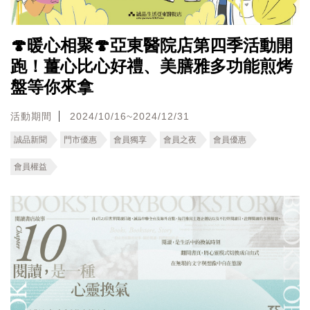
🍄暖心相聚🍄亞東醫院店第四季活動開
跑！薑心比心好禮、美膳雅多功能煎烤
盤等你來拿
活動期間
2024/10/16~2024/12/31
誠品新聞
門市優惠
會員獨享
會員之夜
會員優惠
會員權益