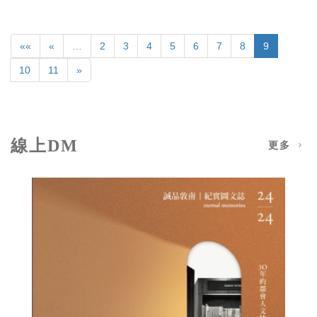
««
«
…
2
3
4
5
6
7
8
9
10
11
»
線上DM
更多