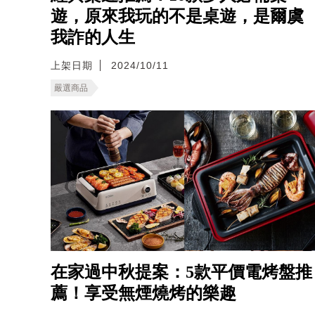
遊，原來我玩的不是桌遊，是爾虞
我詐的人生
上架日期
2024/10/11
嚴選商品
在家過中秋提案：5款平價電烤盤推
薦！享受無煙燒烤的樂趣