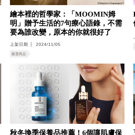
繪本裡的哲學家：「MOOMIN姆
明」贈予生活的7句療心語錄，不需
要為誰改變，原本的你就很好了
上架日期
2024/11/05
嚴選商品
秋冬換季保養品推薦！6個讓肌膚保