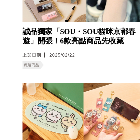
誠品獨家「SOU・SOU貓咪京都春
遊」開張！6款亮點商品先收藏
上架日期
2025/02/22
嚴選商品