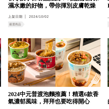
濕水嫩的好物，帶你揮別皮膚乾燥
上架日期
2024/10/02
嚴選商品
2024中元普渡泡麵推薦！精選6款香
氣濃郁風味，拜拜也要吃得開心