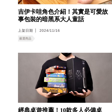
吉伊卡哇角色介紹！其實是可愛故
事包裝的暗黑系大人童話
上架日期
2024/11/16
嚴選商品
經典桌遊推薦！10款多人必備桌