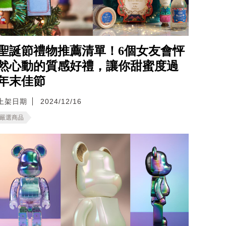
聖誕節禮物推薦清單！6個女友會怦
然心動的質感好禮，讓你甜蜜度過
年末佳節
上架日期
2024/12/16
嚴選商品