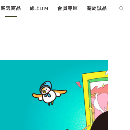
嚴選商品
線上DM
會員專區
關於誠品