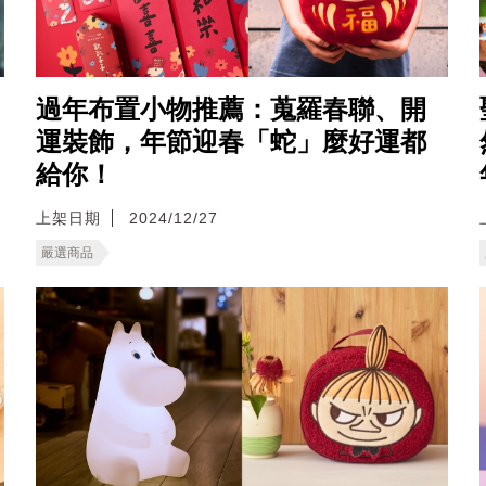
過年布置小物推薦：蒐羅春聯、開
運裝飾，年節迎春「蛇」麼好運都
給你！
上架日期
2024/12/27
嚴選商品