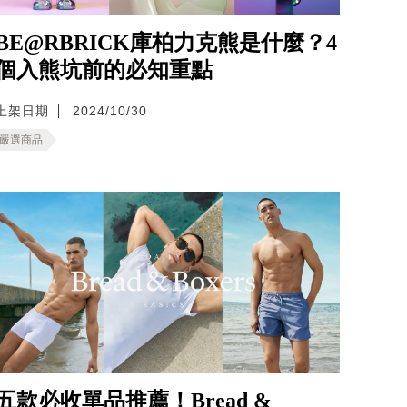
BE@RBRICK庫柏力克熊是什麼？4
個入熊坑前的必知重點
上架日期
2024/10/30
嚴選商品
五款必收單品推薦！Bread &