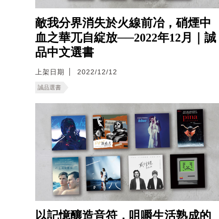
敵我分界消失於火線前冶，硝煙中
血之華兀自綻放──2022年12月｜誠
品中文選書
上架日期
2022/12/12
誠品選書
以記憶釀造音符，咀嚼生活熟成的