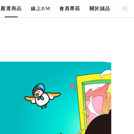
嚴選商品
線上DM
會員專區
關於誠品