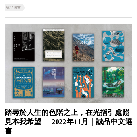
誠品選書
踏尋於人生的色階之上，在光指引處照
見本我希望──2022年11月｜誠品中文選
書