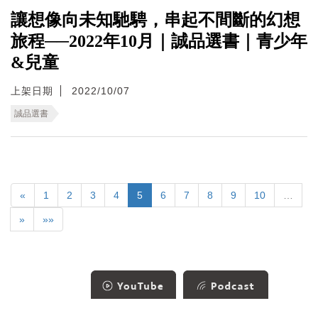
讓想像向未知馳騁，串起不間斷的幻想
旅程──2022年10月｜誠品選書｜青少年
&兒童
上架日期
2022/10/07
誠品選書
«
1
2
3
4
5
6
7
8
9
10
…
»
»»