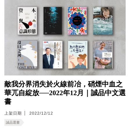
敵我分界消失於火線前冶，硝煙中血之
華兀自綻放──2022年12月｜誠品中文選
書
上架日期
2022/12/12
誠品選書