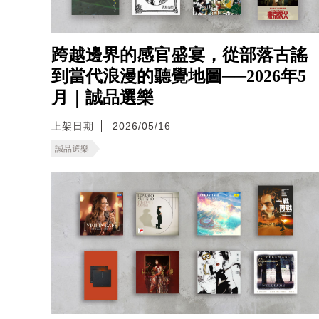
跨越邊界的感官盛宴，從部落古謠
到當代浪漫的聽覺地圖──2026年5
月｜誠品選樂
上架日期
2026/05/16
誠品選樂