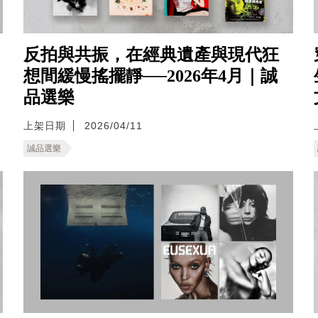
反拍與共振，在經典遺產與現代狂
想間緩慢搖擺靜──2026年4月｜誠
品選樂
上架日期
2026/04/11
誠品選樂