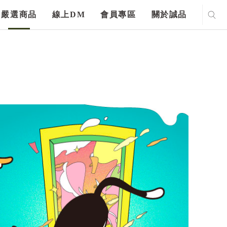
嚴選商品
線上DM
會員專區
關於誠品