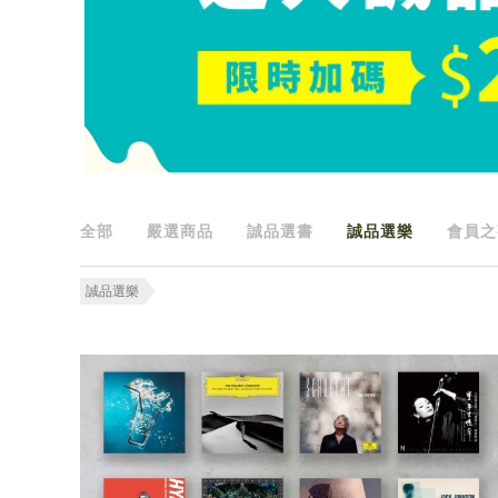
全部
嚴選商品
誠品選書
誠品選樂
會員之
誠品選樂