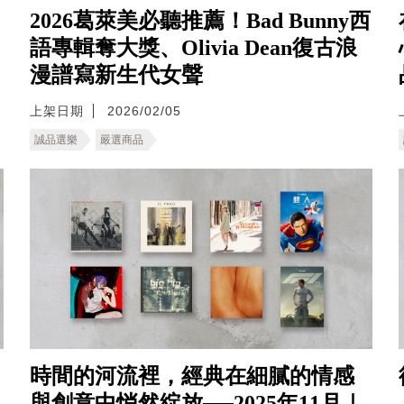
2026葛萊美必聽推薦！Bad Bunny西
語專輯奪大獎、Olivia Dean復古浪
漫譜寫新生代女聲
上架日期
2026/02/05
誠品選樂
嚴選商品
時間的河流裡，經典在細膩的情感
與創意中悄然綻放──2025年11月｜