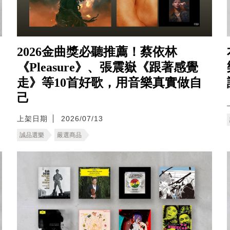
2026金曲獎必聽推薦！蔡依林
《Pleasure》、張震嶽《跟著感覺
走》等10首好歌，用音樂真實做自
己
上架日期
2026/07/13
誠品選樂
嚴選商品