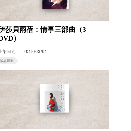
伊莎貝雨蓓：情事三部曲（3
DVD）
上架日期
2018/03/01
誠品選樂