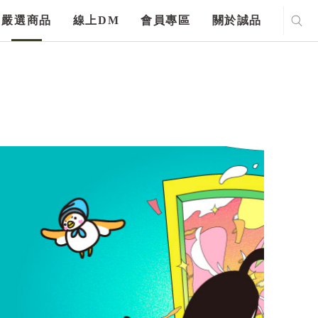
嚴選商品
線上DM
會員專區
關於誠品