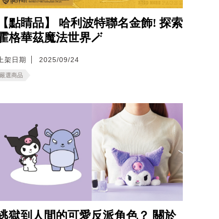
【點睛品】 哈利波特聯名金飾! 探索
霍格華茲魔法世界🪄
上架日期
2025/09/24
嚴選商品
逃獄到人間的可愛反派角色？ 關於