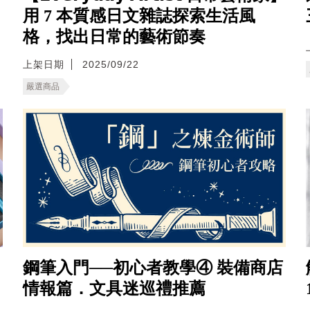
用 7 本質感日文雜誌探索生活風
格，找出日常的藝術節奏
上架日期
2025/09/22
嚴選商品
鋼筆入門──初心者教學④ 裝備商店
情報篇．文具迷巡禮推薦