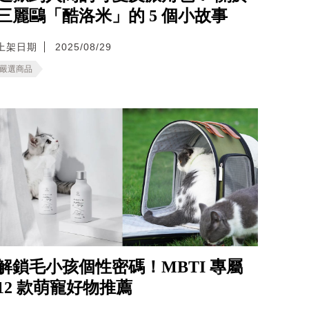
三麗鷗「酷洛米」的 5 個小故事
上架日期
2025/08/29
嚴選商品
解鎖毛小孩個性密碼！MBTI 專屬
12 款萌寵好物推薦