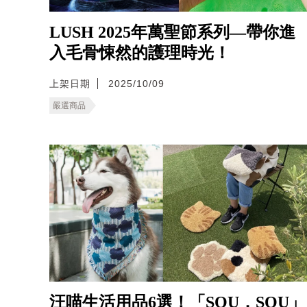
LUSH 2025年萬聖節系列—帶你進
入毛骨悚然的護理時光！
上架日期
2025/10/09
嚴選商品
汪喵生活用品6選！「SOU．SOU」