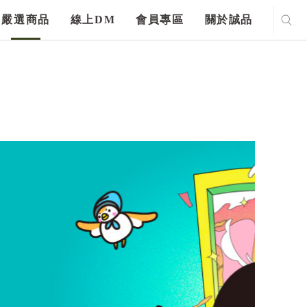
嚴選商品
線上DM
會員專區
關於誠品