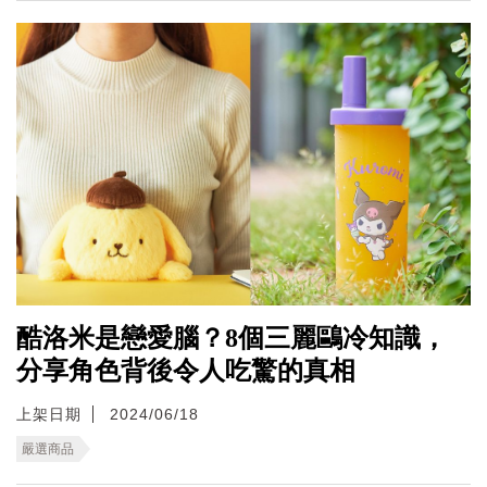
酷洛米是戀愛腦？8個三麗鷗冷知識，
分享角色背後令人吃驚的真相
上架日期
2024/06/18
嚴選商品