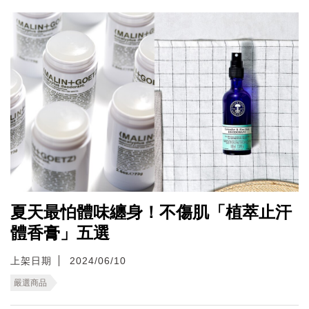
夏天最怕體味纏身！不傷肌「植萃止汗
體香膏」五選
上架日期
2024/06/10
嚴選商品