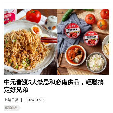
中元普渡5大禁忌和必備供品，輕鬆搞
定好兄弟
上架日期
2024/07/31
嚴選商品