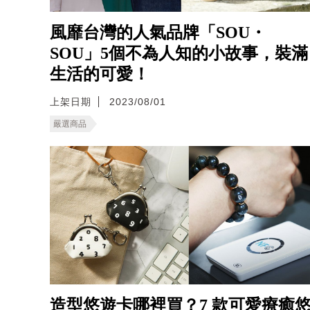
風靡台灣的人氣品牌「SOU・
SOU」5個不為人知的小故事，裝滿
生活的可愛！
上架日期
2023/08/01
嚴選商品
造型悠遊卡哪裡買？7 款可愛療癒