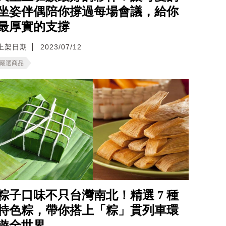
坐姿伴偶陪你撐過每場會議，給你
最厚實的支撐
上架日期
2023/07/12
嚴選商品
粽子口味不只台灣南北！精選 7 種
特色粽，帶你搭上「粽」貫列車環
遊全世界