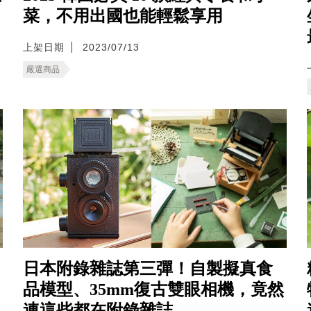
菜，不用出國也能輕鬆享用
上架日期
2023/07/13
嚴選商品
日本附錄雜誌第三彈！自製擬真食
品模型、35mm復古雙眼相機，竟然
連這些都在附錄雜誌