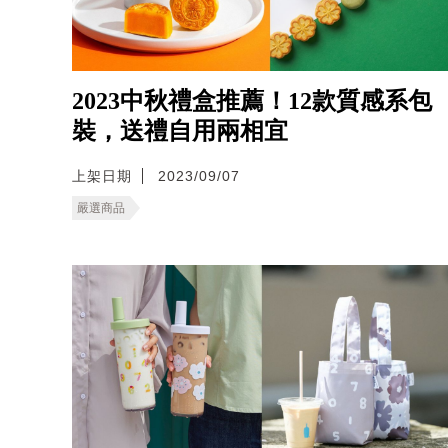
2023中秋禮盒推薦！12款質感系包
裝，送禮自用兩相宜
上架日期
2023/09/07
嚴選商品