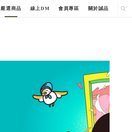
嚴選商品
線上DM
會員專區
關於誠品