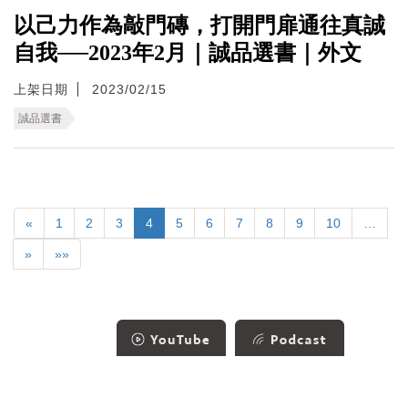
以己力作為敲門磚，打開門扉通往真誠
自我──2023年2月｜誠品選書｜外文
上架日期
2023/02/15
誠品選書
«
1
2
3
4
5
6
7
8
9
10
…
»
»»