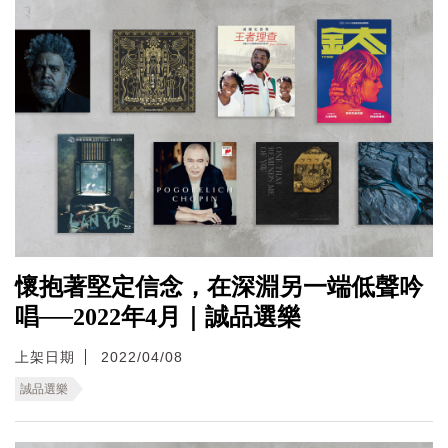
懷抱著堅定信念，在深淵另一端低聲吟
唱──2022年4月｜誠品選樂
上架日期
2022/04/08
誠品選樂