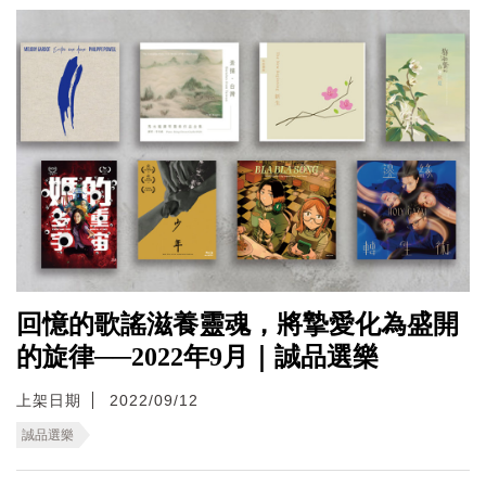
回憶的歌謠滋養靈魂，將摯愛化為盛開
的旋律──2022年9月｜誠品選樂
上架日期
2022/09/12
誠品選樂