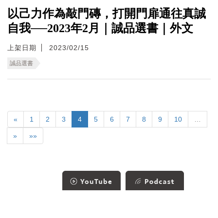
以己力作為敲門磚，打開門扉通往真誠
自我──2023年2月｜誠品選書｜外文
上架日期
2023/02/15
誠品選書
«
1
2
3
4
5
6
7
8
9
10
…
»
»»