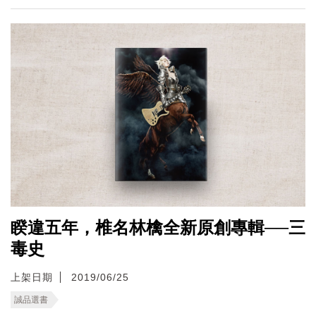
睽違五年，椎名林檎全新原創專輯──三
毒史
上架日期
2019/06/25
誠品選書