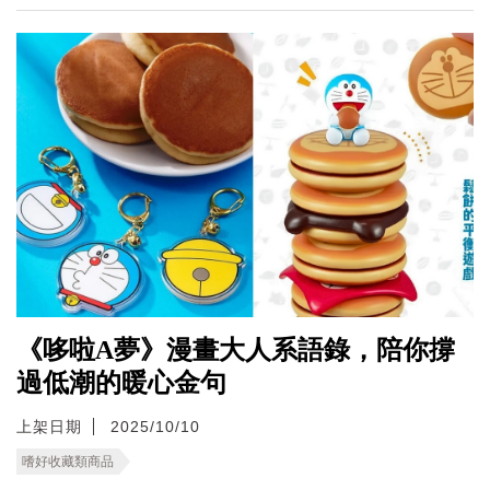
《哆啦A夢》漫畫大人系語錄，陪你撐
過低潮的暖心金句
上架日期
2025/10/10
嗜好收藏類商品