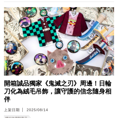
開箱誠品獨家《鬼滅之刃》周邊！日輪
刀化為絨毛吊飾，讓守護的信念隨身相
伴
上架日期
2025/08/14