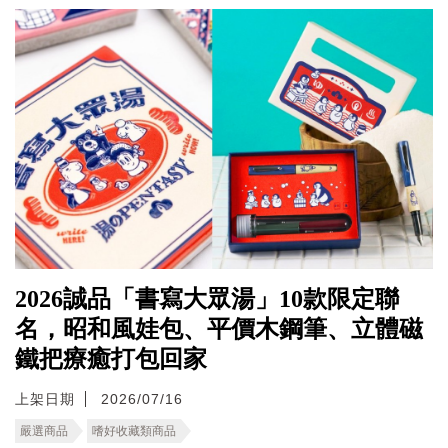
2026誠品「書寫大眾湯」10款限定聯
名，昭和風娃包、平價木鋼筆、立體磁
鐵把療癒打包回家
上架日期
2026/07/16
嚴選商品
嗜好收藏類商品