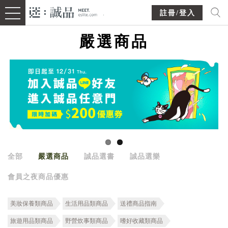
註冊/登入
嚴選商品
全部
嚴選商品
誠品選書
誠品選樂
會員之夜商品優惠
美妝保養類商品
生活用品類商品
送禮商品指南
旅遊用品類商品
野營炊事類商品
嗜好收藏類商品