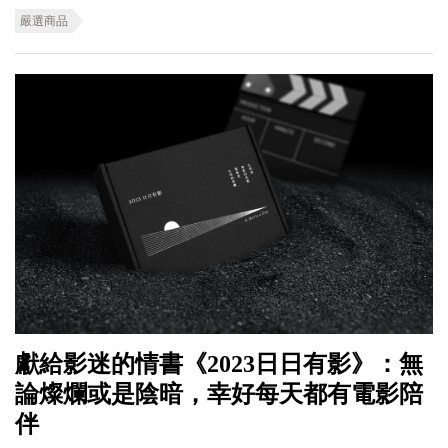
嚴選商品
獻給影迷的情書《2023日日有影》：無
論燦爛或是陰暗，幸好每天都有電影陪
伴