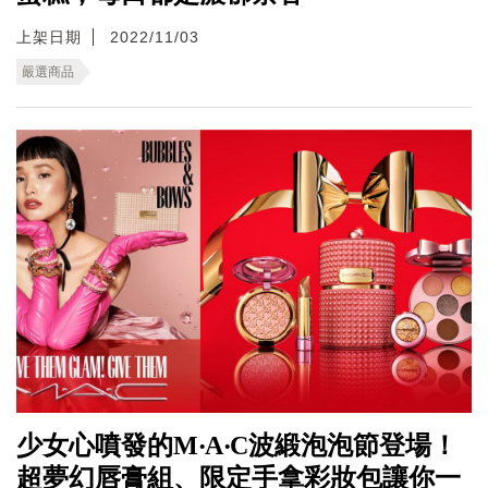
上架日期
2022/11/03
嚴選商品
少女心噴發的M‧A‧C波緞泡泡節登場！
超夢幻唇膏組、限定手拿彩妝包讓你一