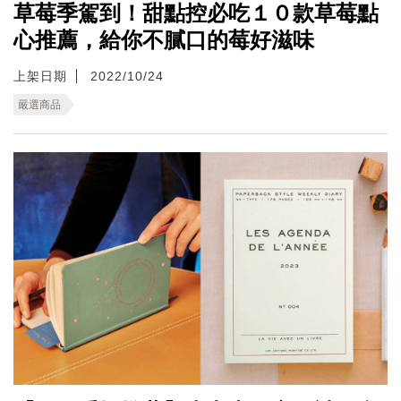
草莓季駕到！甜點控必吃１０款草莓點
心推薦，給你不膩口的莓好滋味
上架日期
2022/10/24
嚴選商品