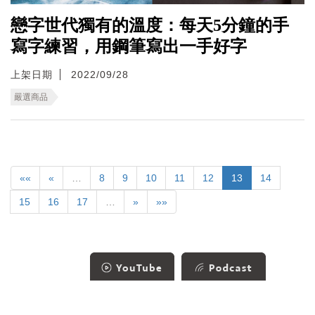
戀字世代獨有的溫度：每天5分鐘的手
寫字練習，用鋼筆寫出一手好字
上架日期
2022/09/28
嚴選商品
««
«
…
8
9
10
11
12
13
14
15
16
17
…
»
»»