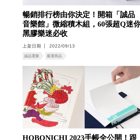
暢銷排行榜由你決定！開箱「誠品
音樂館」微縮積木組，60張超Q迷
黑膠樂迷必收
上架日期
2022/09/13
誠品選樂
嚴選商品
HOBONICHI 2023手帳全公開！跟