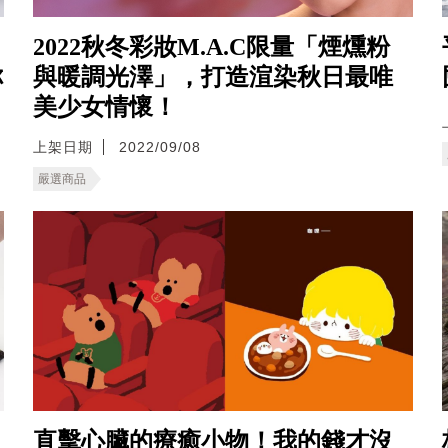
2022秋冬彩妝M.A.C限量「煙燻粉
你
與暖調光澤」，打造渲染秋日最唯
美少女情懷！
上架日期
2022/09/08
嚴選商品
直擊心臟的療癒小物！我的錢才沒