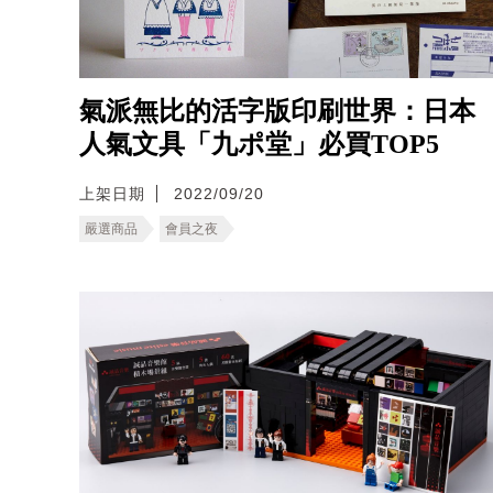
氣派無比的活字版印刷世界：日本
人氣文具「九ポ堂」必買TOP5
上架日期
2022/09/20
嚴選商品
會員之夜