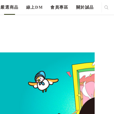
嚴選商品
線上DM
會員專區
關於誠品