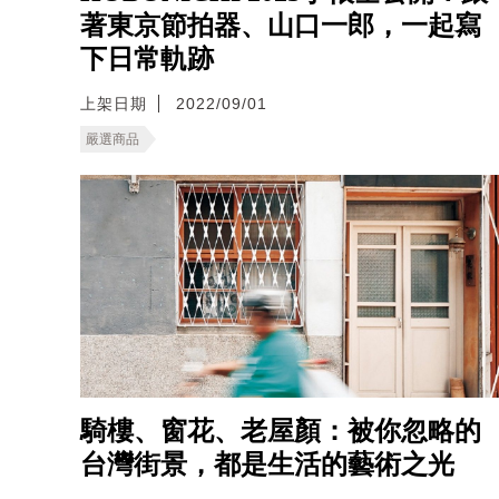
著東京節拍器、山口一郎，一起寫
下日常軌跡
上架日期
2022/09/01
嚴選商品
騎樓、窗花、老屋顏：被你忽略的
台灣街景，都是生活的藝術之光