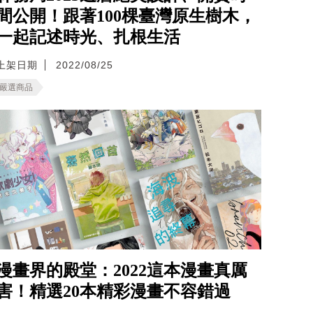
間公開！跟著100棵臺灣原生樹木，
一起記述時光、扎根生活
上架日期
2022/08/25
嚴選商品
漫畫界的殿堂：2022這本漫畫真厲
害！精選20本精彩漫畫不容錯過