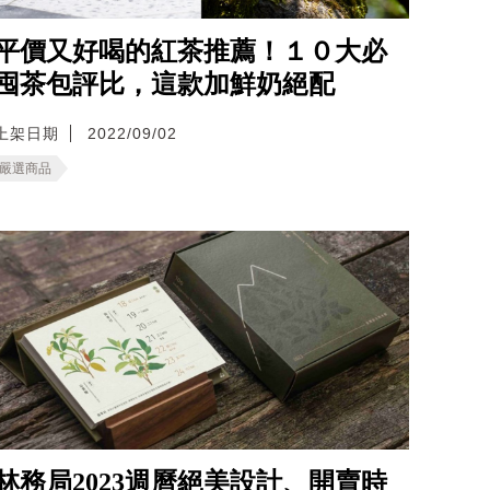
平價又好喝的紅茶推薦！１０大必
囤茶包評比，這款加鮮奶絕配
上架日期
2022/09/02
嚴選商品
林務局2023週曆絕美設計、開賣時