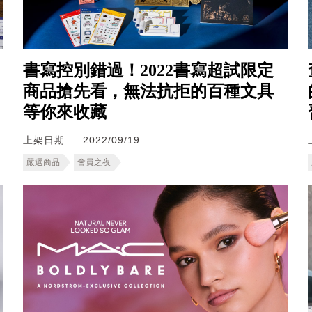
書寫控別錯過！2022書寫超試限定
商品搶先看，無法抗拒的百種文具
等你來收藏
上架日期
2022/09/19
嚴選商品
會員之夜