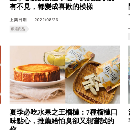
有不見，都變成喜歡的模樣
上架日期
2022/08/26
嚴選商品
夏季必吃水果之王榴槤：7種榴槤口
味點心，推薦給怕臭卻又想嘗試的
你