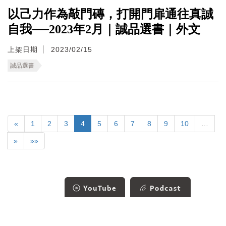
以己力作為敲門磚，打開門扉通往真誠
自我──2023年2月｜誠品選書｜外文
上架日期
2023/02/15
誠品選書
«
1
2
3
4
5
6
7
8
9
10
…
»
»»