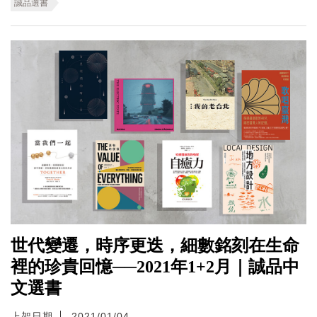
誠品選書
世代變遷，時序更迭，細數銘刻在生命
裡的珍貴回憶──2021年1+2月｜誠品中
文選書
上架日期
2021/01/04