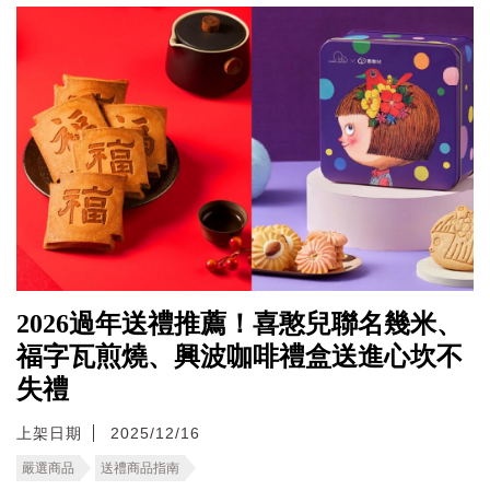
2026過年送禮推薦！喜憨兒聯名幾米、
福字瓦煎燒、興波咖啡禮盒送進心坎不
失禮
上架日期
2025/12/16
嚴選商品
送禮商品指南