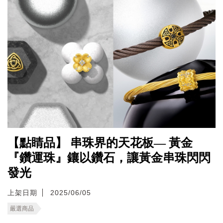
【點睛品】 串珠界的天花板— 黃金
『鑽運珠』鑲以鑽石，讓黃金串珠閃閃
發光
上架日期
2025/06/05
嚴選商品