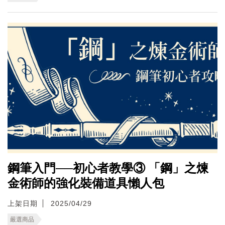
鋼筆入門──初心者教學③ 「鋼」之煉
金術師的強化裝備道具懶人包
上架日期
2025/04/29
嚴選商品