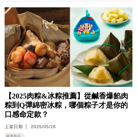
【2025肉粽&冰粽推薦】從鹹香爆餡肉
粽到Q彈綿密冰粽，哪個粽子才是你的
口感命定款？
上架日期
2025/05/26
嚴選商品