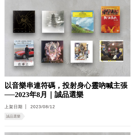
以音樂串連符碼，投射身心靈吶喊主張
──2023年8月｜誠品選樂
上架日期
2023/08/12
誠品選樂