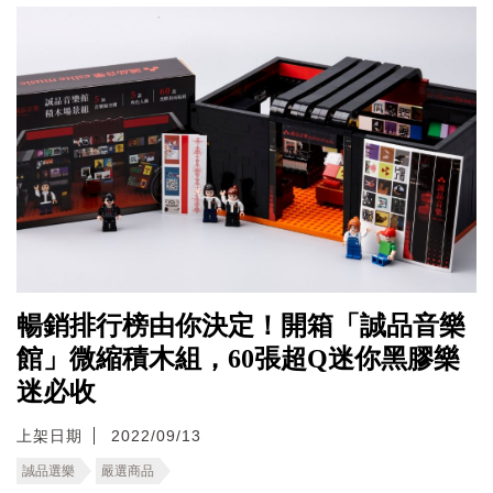
暢銷排行榜由你決定！開箱「誠品音樂
館」微縮積木組，60張超Q迷你黑膠樂
迷必收
上架日期
2022/09/13
誠品選樂
嚴選商品