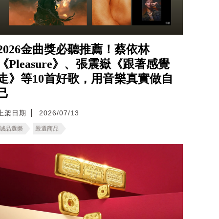
2026金曲獎必聽推薦！蔡依林
《Pleasure》、張震嶽《跟著感覺
走》等10首好歌，用音樂真實做自
己
上架日期
2026/07/13
誠品選樂
嚴選商品