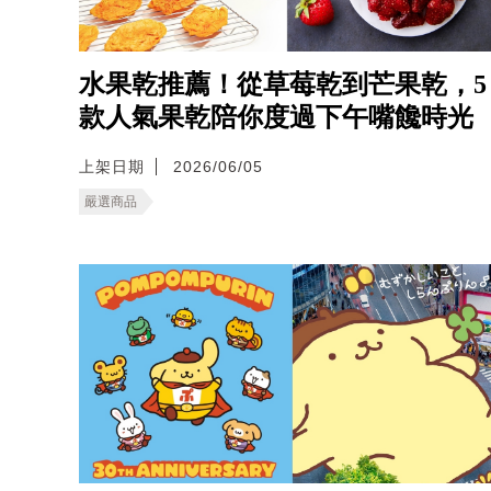
水果乾推薦！從草莓乾到芒果乾，5
款人氣果乾陪你度過下午嘴饞時光
上架日期
2026/06/05
嚴選商品