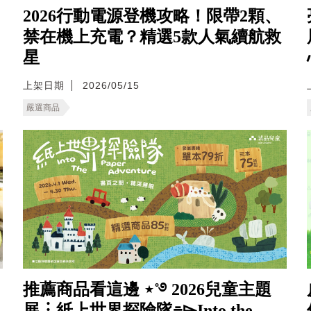
2026行動電源登機攻略！限帶2顆、
禁在機上充電？精選5款人氣續航救
星
上架日期
2026/05/15
嚴選商品
推薦商品看這邊 ⋆˚࿔ 2026兒童主題
展︙紙上世界探險隊⌯⌲Into the