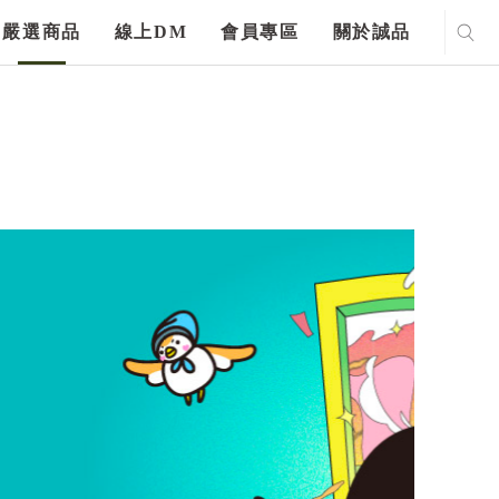
嚴選商品
線上DM
會員專區
關於誠品