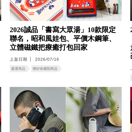
2026誠品「書寫大眾湯」10款限定
聯名，昭和風娃包、平價木鋼筆、
立體磁鐵把療癒打包回家
上架日期
2026/07/16
嚴選商品
嗜好收藏類商品