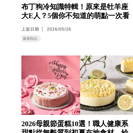
布丁狗冷知識特輯！原來是牡羊座
大E人？5個你不知道的萌點一次看
上架日期
2026/05/26
嚴選商品
2026母親節蛋糕10選！職人健康系
甜點從無麩質到初夏在地食材，給