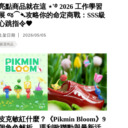
亮點商品就在這 ⋆˚࿔ 2026 工作學習
展 જ⁀➴攻略你的命定商戰：SSS級
心跳指令🖤
上架日期
2026/05/05
嚴選商品
皮克敏紅什麼？《Pikmin Bloom》9
個角色解析、瑪利歐聯動與最新活