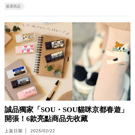
嚴選商品
誠品獨家「SOU・SOU貓咪京都春遊」
開張！6款亮點商品先收藏
上架日期
2025/02/22