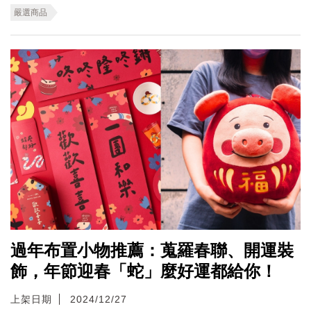
嚴選商品
過年布置小物推薦：蒐羅春聯、開運裝
飾，年節迎春「蛇」麼好運都給你！
上架日期
2024/12/27