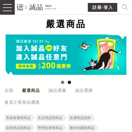
註冊/登入
嚴選商品
全部
嚴選商品
誠品選書
誠品選樂
會員之夜商品優惠
美妝保養類商品
生活用品類商品
送禮商品指南
旅遊用品類商品
野營炊事類商品
嗜好收藏類商品